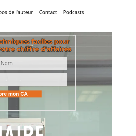
pos de l'auteur
Contact
Podcasts
echniques faciles pour
tre chiffre d'affaires
iore mon CA