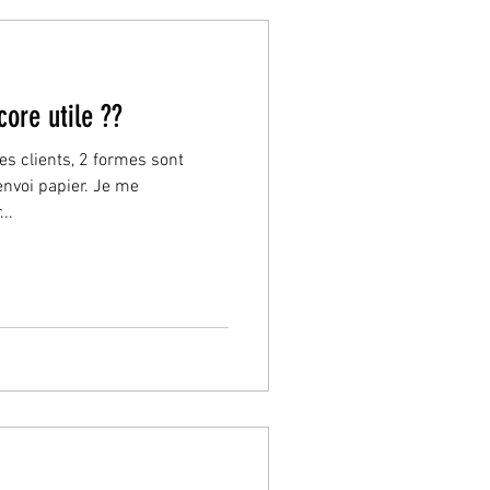
core utile ??
s clients, 2 formes sont
’envoi papier. Je me
..