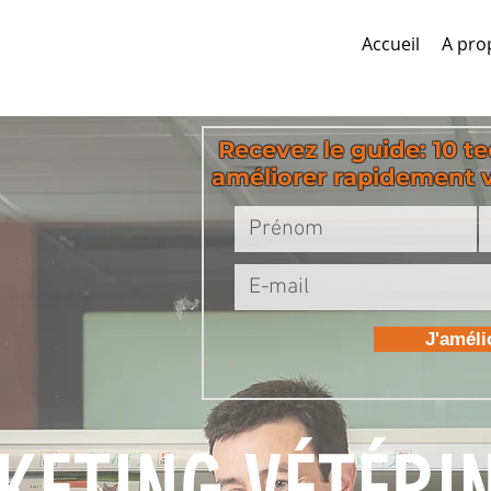
Accueil
A pro
Recevez le guide: 10 t
améliorer rapidement vo
J'amél